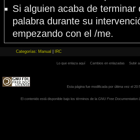
Si alguien acaba de terminar d
palabra durante su intervenci
empezando con el /me.
Categorías
:
Manual
|
IRC
Lo que enlaza aquí
Cambios en enlazadas
Subir a
Esta página fue modificada por última vez el 20:
El contenido está disponible bajo los términos de la
GNU Free Documentation L