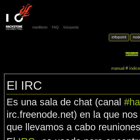
manifiesto
FAQ
búsqueda
infopoint
nod
artículo
manual
#
índice
El IRC
Es una sala de chat (canal
#ha
irc.freenode.net) en la que no
que llevamos a cabo reuniones