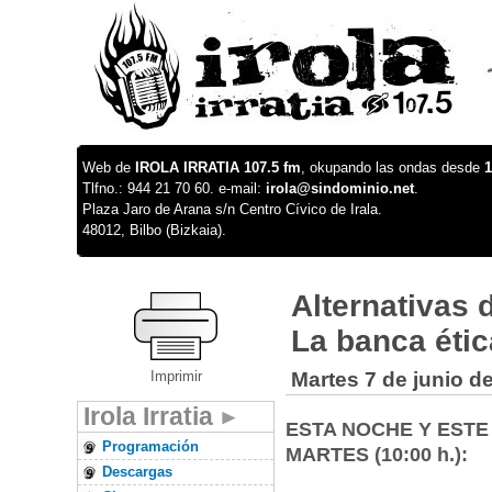
Web de
IROLA IRRATIA 107.5 fm
, okupando las ondas desde
1
Tlfno.: 944 21 70 60. e-mail:
irola@sindominio.net
.
Plaza Jaro de Arana s/n Centro Cívico de Irala.
48012, Bilbo (Bizkaia).
Alternativas 
La banca étic
Imprimir
Martes 7 de junio d
Irola Irratia
ESTA NOCHE Y ESTE 
Programación
MARTES (10:00 h.):
Descargas