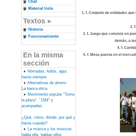
Chat
Material Irola
1. f. Conjunto de entidades que t
Textos
2. 
Historia
3. f. Juego que consiste en pon
Funcionamiento
demás, a las
4. f. Canti
En la misma
5. f. Mesa puesta en el mercado
sección
Nómadas: Adiós, agur,
hasta siempre
Alternativas de ahorro:
La banca ética
Movimiento popular "Toma
la plaza", "15M" y
acampadas:
¿Qué, cómo, dónde, por qué y
hasta cuando?
La música y los músicos:
habla ella, hablan ellos