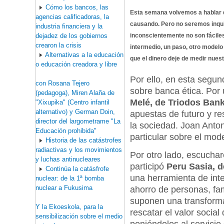
Cómo los bancos, las
Esta semana volvemos a hablar de
agencias calificadoras, la
causando. Pero no seremos inqui
industria financiera y la
dejadez de los gobiernos
inconscientemente no son fácile
crearon la crisis
intermedio, un paso, otro model
Alternativas a la educación
que el dinero deje de medir nuest
o educación creadora y libre
Por ello, en esta segu
con Rosana Tejero
sobre banca ética. Por
(pedagoga), Miren Alaña de
Melé, de Triodos Ban
"Xixupika" (Centro infantil
alternativo) y German Doin,
apuestas de futuro y re
director del largometrame "La
la sociedad. Joan Anton
Educación prohibida"
particular sobre el mod
Historia de las catástrofes
radiactivas y los movimientos
Por otro lado, escucha
y luchas antinucleares
participó
Peru Sasia, d
Continúa la catásfrofe
una herramienta de inte
nuclear: de la 1ª bomba
nuclear a Fukusima
ahorro de personas, fa
suponen una transform
Y la Ekoeskola, para la
rescatar el valor social
sensibilización sobre el medio