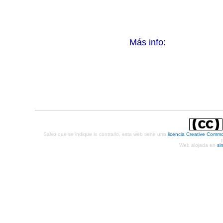
Más info:
Salvo que se indique lo contrario, esta web tiene una
licencia Creative Comm
Web alojada en
si