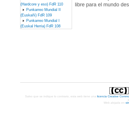
libre para el mundo des
(Hardcore y eso) FdR 110
Punkarreo Mundial II
(Euskañí) FdR 109
Punkarreo Mundial I
(Euskal Herria) FdR 108
Salvo que se indique lo contrario, esta web tiene una
licencia Creative Comm
Web alojada en
si