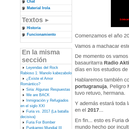
Chat
Material Irola
Textos
Historia
Funcionamiento
Comenzamos el año 20
Vamos a machacar este
En la misma
De momento os vamos a
sección
basauritarra
Radio Akt
Leyendas del Rock
días en los estudios de l
Rabioso 1: Manolo kabezabolo
¿Existe el Amor
Hablaremos también c
Romántico?
portugranuja
, Peligro
Siria: Algunas Respuestas
tuvo retuvo, hermana.
We are BACK
Inmigración y Refugiados
Y además estará toda l
en el siglo XXI
en el
2017
...
Furia vs. 2017 (La batalla
decisiva)
En fin... esto es Furia
Furia For Bomber
mundo hecho por inculto
Punkarreo Mundial III