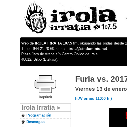
Web de
IROLA IRRATIA 107.5 fm
, okupando las ondas desde
1
Tlfno.: 944 21 70 60. e-mail:
irola@sindominio.net
.
Plaza Jaro de Arana s/n Centro Cívico de Irala.
48012, Bilbo (Bizkaia).
Furia vs. 2017
Viernes 13 de ener
Imprimir
h./Viernes 11:00 h.)
Irola Irratia
Programación
Descargas