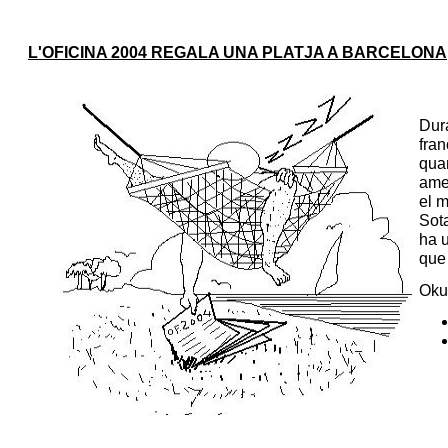
L'OFICINA 2004 REGALA UNA PLATJA A BARCELONA
Dura
fran
quan
ame
el m
Sota
ha u
que 
Oku