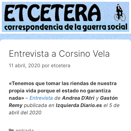
Saltar
al
contenido
Entrevista a Corsino Vela
11 abril, 2020
por
etcetera
«Tenemos que tomar las riendas de nuestra
propia vida porque el estado no garantiza
nada»
–
Entrevista
de
Andrea D’Atri
y
Gastón
Remy
publicada en
Izquierda Diario.es
el 5 de
abril del 2020
Categorías
entrada