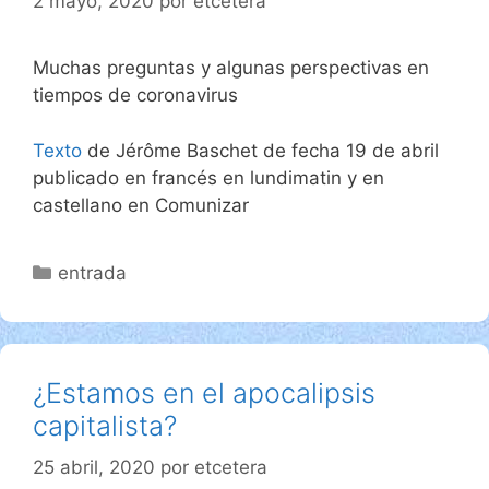
2 mayo, 2020
por
etcetera
Muchas preguntas y algunas perspectivas en
tiempos de coronavirus
Texto
de Jérôme Baschet de fecha 19 de abril
publicado en francés en lundimatin y en
castellano en Comunizar
Categorías
entrada
¿Estamos en el apocalipsis
capitalista?
25 abril, 2020
por
etcetera