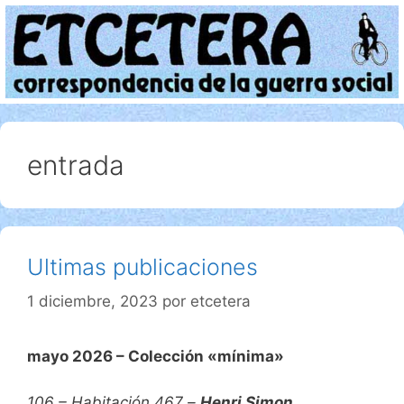
Saltar
al
contenido
entrada
Ultimas publicaciones
1 diciembre, 2023
por
etcetera
mayo 2026 – Colección «mínima»
106 – Habitación 467
–
Henri Simon