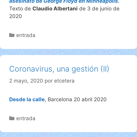
asesinato de George Floyd en Minneapolis.
Texto de
Claudio Albertani
de 3 de junio de
2020
Categorías
entrada
Coronavirus, una gestión (II)
2 mayo, 2020
por
etcetera
Desde la calle
, Barcelona 20 abril 2020
Categorías
entrada