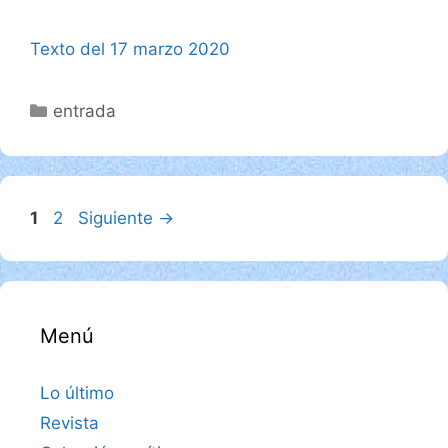
Texto del 17 marzo 2020
Categorías
entrada
Página
Página
1
2
Siguiente
→
Menú
Lo último
Revista