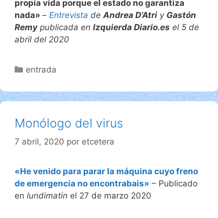
propia vida porque el estado no garantiza
nada»
–
Entrevista
de
Andrea D’Atri
y
Gastón
Remy
publicada en
Izquierda Diario.es
el 5 de
abril del 2020
Categorías
entrada
Monólogo del virus
7 abril, 2020
por
etcetera
«He venido para parar la máquina cuyo freno
de emergencia no encontrabais»
– Publicado
en
lundimatin
el 27 de marzo 2020