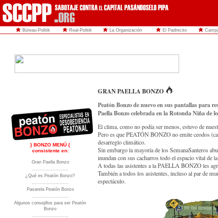
Büreau-Politik
Real-Politik
La Organización
El Padrecito
Campa
GRAN PAELLA BONZO
Peatón Bonzo de nuevo en sus pantallas para res
Paella Bonzo celebrada en la Rotonda Niña de lo
El clima, como no podía ser menos, estuvo de nuestro
Pero es que PEATÓN BONZO no emite ceodos (casi n
desarreglo climático.
} BONZO MENÚ {
Sin embargo la mayoría de los SemanaSanteros abus
consistente en:
inundan con sus cacharros todo el espacio vital de la
Gran Paella Bonzo
A todas las asistentes a la PAELLA BONZO les agr
.........................
También a todos los asistentes, incluso al par de m
¿Qué es Peatón Bonzo?
espectáculo.
.........................
Pasarela Peatón Bonzo
.........................
Algunos consejillos para ser Peatón
Bonzo
.........................