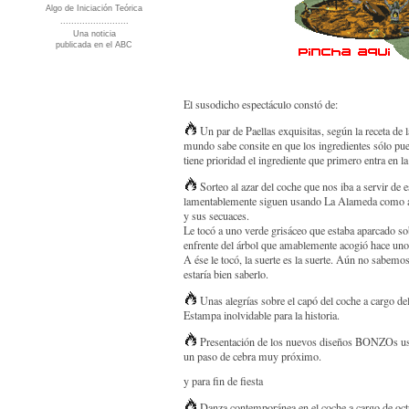
Algo de Iniciación Teórica
.........................
Una noticia
publicada en el ABC
El susodicho espectáculo constó de:
Un par de Paellas exquisitas, según la receta de
mundo sabe consite en que los ingredientes sólo pu
tiene prioridad el ingrediente que primero entra en la
Sorteo al azar del coche que nos iba a servir de 
lamentablemente siguen usando La Alameda como ap
y sus secuaces.
Le tocó a uno verde grisáceo que estaba aparcado so
enfrente del árbol que amablemente acogió hace unos 
A ése le tocó, la suerte es la suerte. Aún no sabemo
estaría bien saberlo.
Unas alegrías sobre el capó del coche a cargo de
Estampa inolvidable para la historia.
Presentación de los nuevos diseños BONZOs usa
un paso de cebra muy próximo.
y para fin de fiesta
Danza contemporánea en el coche a cargo de oc