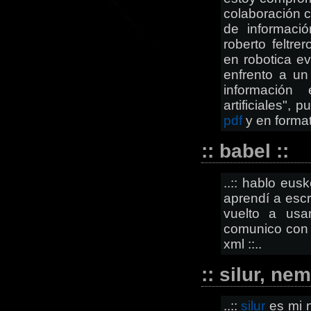
colaboración 
de informació
roberto feltre
en robotica e
enfrento a un
información
artificiales",
pdf
y en forma
:: babel ::
..:: hablo eus
aprendí a escr
vuelto a us
comunico con 
xml ::..
:: silur, ne
..::
silur
es mi n