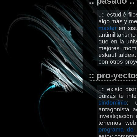
:: pasado ::
..:: estudié fi
algo más y me 
master
en sist
antimilitarismo
que en la uni
mejores mome
eskaut taldea
con otros proye
:: pro-yecto
..:: existo di
quizás te int
sindominio
: u
antagonista. 
investigación e
tenemos web
programa de 
estoy comprome