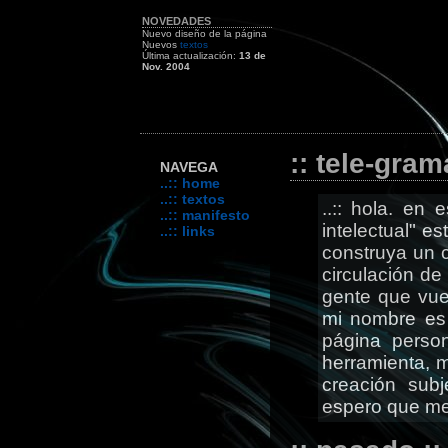
NOVEDADES
Nuevo diseño de la página
Nuevos
textos
Última actualización:
13 de
Nov. 2004
:: tele-gram
NAVEGA
..:: home
..:: textos
..:: hola. en
..:: manifesto
intelectual" e
..:: links
construya un c
circulación de
gente que vue
mi nombre es 
página perso
herramienta, m
creación subje
espero que me 