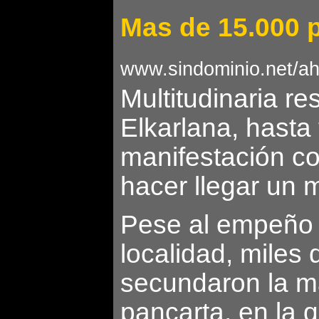
Mas de 15.000 p
www.sindominio.net/ah
Multitudinaria re
Elkarlana, hasta
manifestación co
hacer llegar un 
Pese al empeño mo
localidad, miles
secundaron la ma
pancarta, en la q