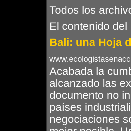
Todos los archiv
El contenido del
Bali: una Hoja d
www.ecologistasenacc
Acabada la cumbr
alcanzado las ex
documento no in
países industrial
negociaciones so