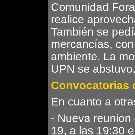
Comunidad Foral 
realice aprovech
También se pedía 
mercancías, con 
ambiente. La moc
UPN se abstuvo
Convocatorias c
En cuanto a otra
- Nueva reunion
19, a las 19:30 e