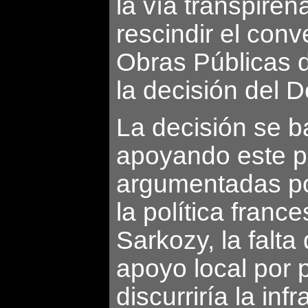
la vía transpire
rescindir el con
Obras Públicas 
la decisión del D
La decisión se b
apoyando este pr
argumentadas por
la política franc
Sarkozy, la falta
apoyo local por 
discurriría la inf