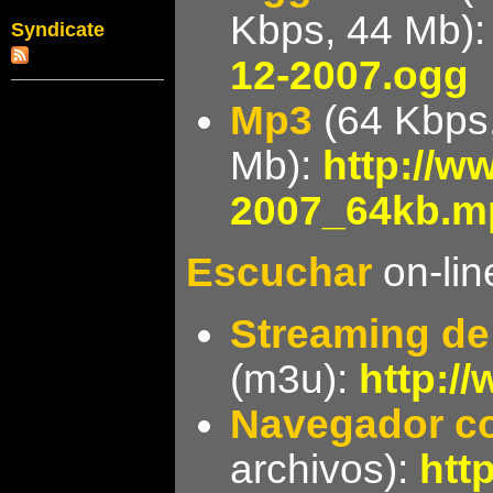
Kbps, 44 Mb)
Syndicate
12-2007.ogg
Mp3
(64 Kbps
Mb):
http://w
2007_64kb.m
Escuchar
on-lin
Streaming d
(m3u):
http:/
Navegador co
archivos):
htt