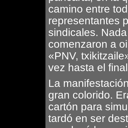
camino entre tod
representantes p
sindicales. Nada
comenzaron a oir
«PNV, txikitzaile
vez hasta el final
La manifestación
gran colorido. E
cartón para simul
tardó en ser dest