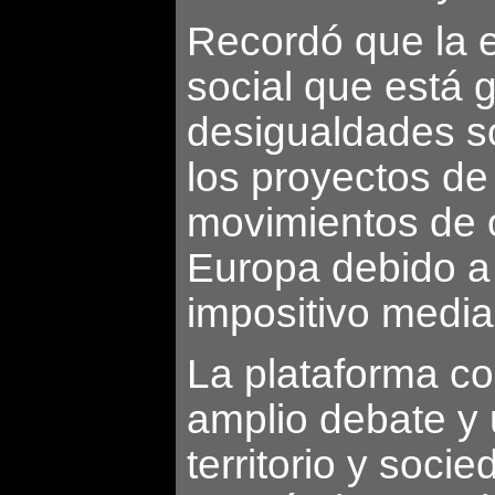
Recordó que la e
social que está 
desigualdades s
los proyectos de
movimientos de o
Europa debido a 
impositivo media
La plataforma co
amplio debate y 
territorio y soci