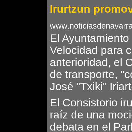
Irurtzun promov
www.noticiasdenavarr
El Ayuntamiento d
Velocidad para c
anterioridad, el
de transporte, "c
José "Txiki" Iriart
El Consistorio i
raíz de una moci
debata en el Par