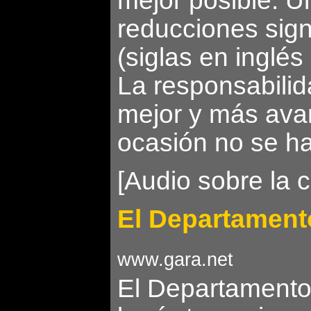
mejor posible. U
reducciones sign
(siglas en inglé
La responsabilid
mejor y más avan
ocasión no se ha
[Audio sobre la 
El Departamento
www.gara.net
El Departamento 