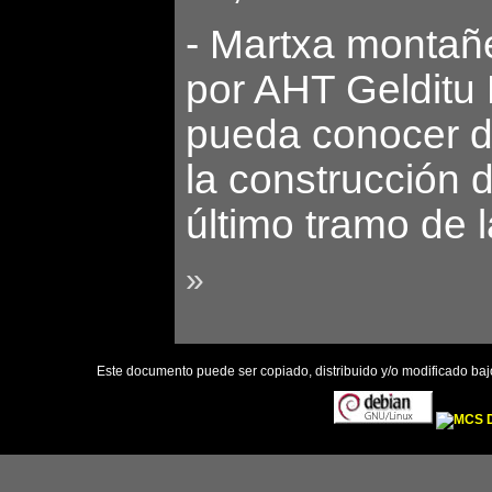
- Martxa montañe
por AHT Gelditu 
pueda conocer d
la construcción 
último tramo de l
»
Este documento puede ser copiado, distribuido y/o modificado ba