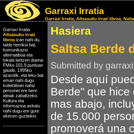
Garraxi Irratia
Garraxi Irratia, Altsasuko irrati librea, Naf
Hasiera
Garraxi Irratia
Altsasuko irrati
librea
izan nahi du,
Saltsa Berde 
talde herrikoi bat,
komunikazio
alternatiboa eta
lokala lantzen duena.
Submitted by garraxi
FMko 101.9 puntuan
gaude, 1995ko
azarotik, eta leku bat
Desde aquí puede
eman nahi dugu
kolektiboei nahiz
Berde" que hice
personei ere bere
ideiak zabaltzeko.
mas abajo, incl
Kultura eta
informazioa askatu
nahi dugu ere gure
de 15.000 person
ekimen guztiekin.
promoverá una co