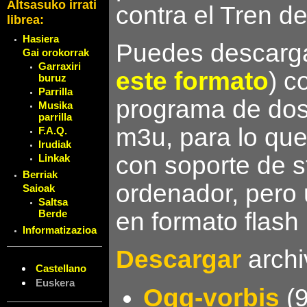
Altsasuko irrati
contra el Tren de
librea:
Hasiera
Puedes descargar
Gai orokorrak
Garraxiri
este formato
) c
buruz
Parrilla
programa de dos
Musika
parrilla
m3u, para lo que
F.A.Q.
Irudiak
con soporte de s
Linkak
Berriak
ordenador, pero 
Saioak
Saltsa
en formato flash 
Berde
Informatizazioa
Descargar
archi
Castellano
Euskera
Ogg-vorbis
(