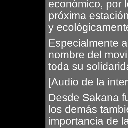
económico, por l
próxima estación
y ecológicamente
Especialmente al
nombre del movim
toda su solidari
[Audio de la inter
Desde Sakana fu
los demás tambié
importancia de la