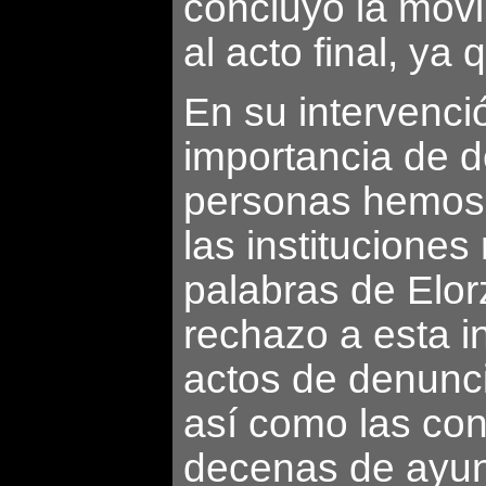
concluyó la movi
al acto final, ya
En su intervenci
importancia de d
personas hemos u
las institucione
palabras de Elo
rechazo a esta in
actos de denunci
así como las con
decenas de ayunta