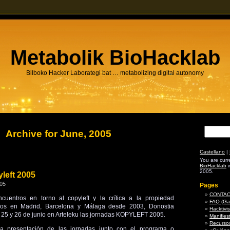
Metabolik BioHacklab
Bilboko Hacker Laborategi bat … metabolizing digital autonomy
Archive for June, 2005
Castellano
|
You are curr
BioHacklab
w
2005.
left 2005
005
Pages
CONTACTO
uentros en torno al copyleft y la crítica a la propiedad
FAQ (Gal
ados en Madrid, Barcelona y Málaga desde 2003, Donostia
Hacktivis
, 25 y 26 de junio en Arteleku las jornadas KOPYLEFT 2005.
Manifies
Recursos
la presentación de las jornadas junto con el programa o