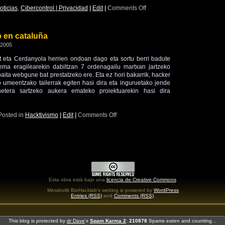
oticias
,
Cibercontrol | Privacidad
|
Edit
|
Comments Off
 en cataluña
 2005
t eta Cerdanyola herrien ondoan dago eta sortu berri badute
ema eragilearekin dabiltzan 7 ordenagailu martxan jartzeko
 baita webgune bat prestatzeko ere. Eta ez hori bakarrik, hacker
umeentzako tailerrak egiten hasi dira eta inguruetako jende
ernetera sartzeko aukera emateko proiektuarekin hasi dira
Posted in
Hacktivismo
|
Edit
|
Comments Off
Esta obra está bajo una
licencia de Creative Commons
.
Metabolik BioHacklab's weblog is powered by
WordPress
Entries (RSS)
and
Comments (RSS)
.
This blog is protected by
dr Dave
's
Spam Karma 2
:
210878
Spams eaten and counting...