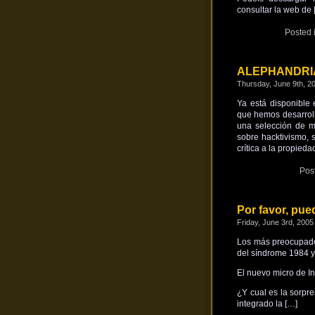
consultar la web de 
Posted 
ALEPHANDRIA: 
Thursday, June 9th, 2
Ya está disponible 
que hemos desarrol
una selección de m
sobre hacktivismo, s
crítica a la propieda
Pos
Por favor, pu
Friday, June 3rd, 2005
Los más preocupados
del síndrome 1984 ya
El nuevo micro de In
¿Y cual es la sorpr
integrado la […]