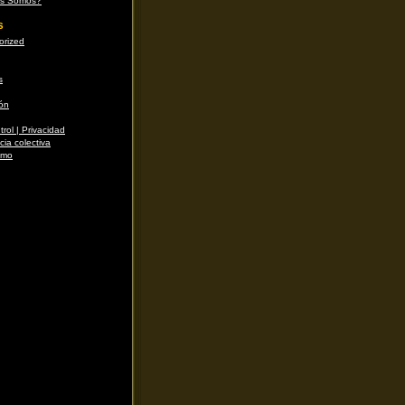
es Somos?
s
orized
s
ón
trol | Privacidad
cia colectiva
smo