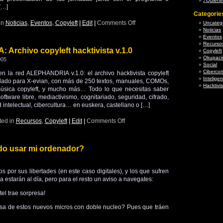
¿Quién
[…]
Categorie
in
Noticias
,
Eventos
,
Copyleft
|
Edit
|
Comments Off
Uncateg
Noticias
Eventos
Recurso
Archivo copyleft hacktivista v.1.0
Copyleft
Okupaci
005
Social
Cibercon
en la red ALEPHANDRIA v.1.0: el archivo hacktivista copyleft
Inteligen
lado para X-evian, con más de 250 textos, manuales, COMOs,
Hacktivi
úsica copyleft, y mucho más… Todo lo que necesitas saber
oftware libre, mediactivismo, cognitariado, seguridad, cifrado,
d intelectual, cibercultura… en euskera, castellano o […]
ted in
Recursos
,
Copyleft
|
Edit
|
Comments Off
edo usar mi ordenador?
 por sus libertades (en este caso digitales), y los que sufren
 estarán al día, pero para el resto un aviso a navegates:
tel trae sorpresa!
esa de estos nuevos micros con doble nucleo? Pues que tráen