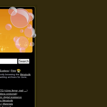
Euskera
|
Print
ently browsing the
Metabolik
eblog archives for June,
 (cómo llegar, mail, ...)
dera orokorrak)
m: digital resistance
to Metabolik
 | Materiala