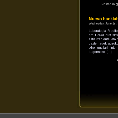
Posted in
N
Nuevo hacklab
Wednesday, June 1st,
Laborategia Ripolle
ere GNU/Linux sist
astia izan dute, eta
gazte hauek auzoko 
txiro guztiari Int
dagoeneko. […]