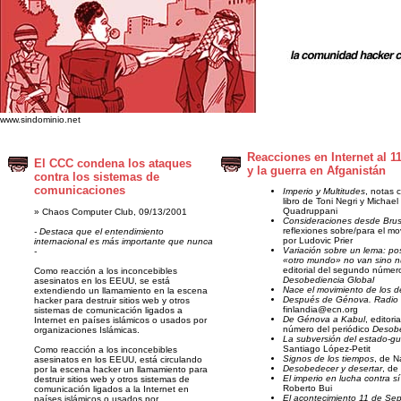
www.sindominio.net
Reacciones en Internet al 1
El CCC condena los ataques
y la guerra en Afganistán
contra los sistemas de
comunicaciones
Imperio y Multitudes
, notas c
libro de Toni Negri y Michael
Quadruppani
» Chaos Computer Club
, 09/13/2001
Consideraciones desde Brus
reflexiones sobre/para el mo
- Destaca que el entendimiento
por Ludovic Prier
internacional es más importante que nunca
Variación sobre un lema: pos
-
«otro mundo» no van sino n
editorial del segundo número
Como reacción a los inconcebibles
Desobediencia Global
asesinatos en los EEUU, se está
Nace el movimiento de los 
extendiendo un llamamiento en la escena
Después de Génova. Radio 
hacker para destruir sitios web y otros
finlandia@ecn.org
sistemas de comunicación ligados a
De Génova a Kabul
, editori
Internet en países islámicos o usados por
número del periódico
Desobe
organizaciones Islámicas.
La subversión del estado-gu
Santiago López-Petit
Como reacción a los inconcebibles
Signos de los tiempos
, de N
asesinatos en los EEUU, está circulando
Desobedecer y desertar
, de
por la escena hacker un llamamiento para
El imperio en lucha contra s
destruir sitios web y otros sistemas de
Roberto Bui
comunicación ligados a la Internet en
El acontecimiento 11 de Sep
países islámicos o usados por