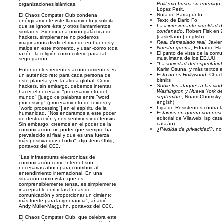
Polifemo busca su enemigo
organizaciones islámicas.
López Petit.
Nota de Barrapunto.
El Chaos Computer Club condena
Texto de Dario Fo.
enérgicamente este llamamiento y solicita
La impresionante crueldad 
que se ignore éste y otros llamamientos
condenado
, Robert Fisk en
similares. Siendo una unión galáctica de
(
castellano
|
english
)
hackers, simplemente no podemos
Real, demasiado real
, Javie
imaginarnos dividir el mundo en buenos y
Nuestra guerra
, Eduardo Ha
malos en este momento, y usar -como toda
El punto de vista de la com
razón- la religión como criterio para tal
musulmana de los EE.UU.
segregación.
"La sociedad del espectácul
Karim Osuna, y más textos 
Entender los recientes acontecimientos es
Esto no es Hollywood
, Chuc
un auténtico reto para cada persona de
bitniks
este planeta y en la aldea global. Como
Sobre los ataques a las ciu
hackers, sin embargo, debemos intentar
Washington y Nueva York de
hacer el necesario "procesamiento del
septiembre
, Noam Chomsky 
mundo" [juego de palabras entre "word
english
)
processing" (procesamiento de textos) y
Liga de Resistentes contra 
"world processing"] en el espíritu de la
Estamos en guerra con no
humanidad. "Nos encaramos a este poder
editorial de Vilaweb, isp cata
de destrucción y nos sentimos indefensos.
catalán
)
Sin embargo, creemos en el poder de la
¿Pérdida de privacidad?
, n
comunicación, un poder que siempre ha
prevalecido al final y que es una fuerza
más positiva que el odio", dijo Jens Ohlig,
portavoz del CCC.
"Las infraestruras electrónicas de
comunicación como Internet son
necesarias ahora para contribuir al
entendimiento internacional. En una
situación como ésta, que es
comprensiblemente tensa, es simplemente
inaceptable cortar las líneas de
comunicación y proporcionar un cimiento
más fuerte para la ignorancia", añadió
Andy Müller-Magguhn, portavoz del CCC.
El Chaos Computer Club, que celebra este